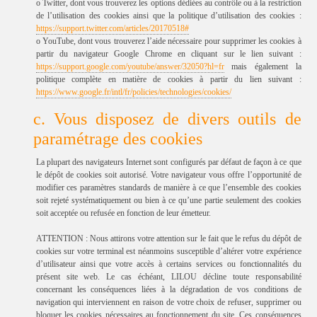
o Twitter, dont vous trouverez les options dédiées au contrôle ou à la restriction
de l’utilisation des cookies ainsi que la politique d’utilisation des cookies :
https://support.twitter.com/articles/20170518#
o YouTube, dont vous trouverez l’aide nécessaire pour supprimer les cookies à
partir du navigateur Google Chrome en cliquant sur le lien suivant :
https://support.google.com/youtube/answer/32050?hl=fr
mais également la
politique complète en matière de cookies à partir du lien suivant :
https://www.google.fr/intl/fr/policies/technologies/cookies/
c. Vous disposez de divers outils de
paramétrage des cookies
La plupart des navigateurs Internet sont configurés par défaut de façon à ce que
le dépôt de cookies soit autorisé. Votre navigateur vous offre l’opportunité de
modifier ces paramètres standards de manière à ce que l’ensemble des cookies
soit rejeté systématiquement ou bien à ce qu’une partie seulement des cookies
soit acceptée ou refusée en fonction de leur émetteur.
ATTENTION : Nous attirons votre attention sur le fait que le refus du dépôt de
cookies sur votre terminal est néanmoins susceptible d’altérer votre expérience
d’utilisateur ainsi que votre accès à certains services ou fonctionnalités du
présent site web. Le cas échéant, LILOU décline toute responsabilité
concernant les conséquences liées à la dégradation de vos conditions de
navigation qui interviennent en raison de votre choix de refuser, supprimer ou
bloquer les cookies nécessaires au fonctionnement du site. Ces conséquences