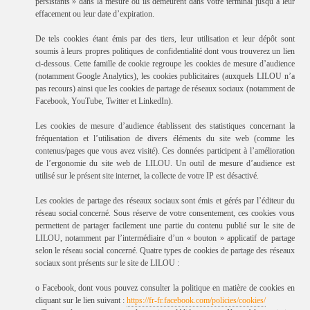
persistants » dans la mesure où ils demeurent dans votre terminal jusqu’à leur
effacement ou leur date d’expiration.
De tels cookies étant émis par des tiers, leur utilisation et leur dépôt sont
soumis à leurs propres politiques de confidentialité dont vous trouverez un lien
ci-dessous. Cette famille de cookie regroupe les cookies de mesure d’audience
(notamment Google Analytics), les cookies publicitaires (auxquels LILOU n’a
pas recours) ainsi que les cookies de partage de réseaux sociaux (notamment de
Facebook, YouTube, Twitter et LinkedIn).
Les cookies de mesure d’audience établissent des statistiques concernant la
fréquentation et l’utilisation de divers éléments du site web (comme les
contenus/pages que vous avez visité). Ces données participent à l’amélioration
de l’ergonomie du site web de LILOU. Un outil de mesure d’audience est
utilisé sur le présent site internet, la collecte de votre IP est désactivé.
Les cookies de partage des réseaux sociaux sont émis et gérés par l’éditeur du
réseau social concerné. Sous réserve de votre consentement, ces cookies vous
permettent de partager facilement une partie du contenu publié sur le site de
LILOU, notamment par l’intermédiaire d’un « bouton » applicatif de partage
selon le réseau social concerné. Quatre types de cookies de partage des réseaux
sociaux sont présents sur le site de LILOU :
o Facebook, dont vous pouvez consulter la politique en matière de cookies en
cliquant sur le lien suivant :
https://fr-fr.facebook.com/policies/cookies/