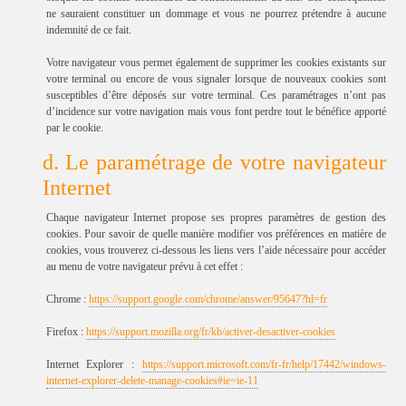
ne sauraient constituer un dommage et vous ne pourrez prétendre à aucune
indemnité de ce fait.
Votre navigateur vous permet également de supprimer les cookies existants sur
votre terminal ou encore de vous signaler lorsque de nouveaux cookies sont
susceptibles d’être déposés sur votre terminal. Ces paramétrages n’ont pas
d’incidence sur votre navigation mais vous font perdre tout le bénéfice apporté
par le cookie.
d. Le paramétrage de votre navigateur
Internet
Chaque navigateur Internet propose ses propres paramètres de gestion des
cookies. Pour savoir de quelle manière modifier vos préférences en matière de
cookies, vous trouverez ci-dessous les liens vers l’aide nécessaire pour accéder
au menu de votre navigateur prévu à cet effet :
Chrome :
https://support.google.com/chrome/answer/95647?hl=fr
Firefox :
https://support.mozilla.org/fr/kb/activer-desactiver-cookies
Internet Explorer :
https://support.microsoft.com/fr-fr/help/17442/windows-
internet-explorer-delete-manage-cookies#ie=ie-11