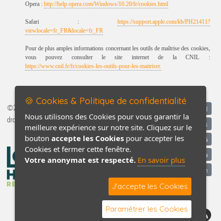
Opera :
http://help.opera.com/Windows/10.20/fr/cookies.html
Safari :
https://support.apple.com/kb/PH21411?
viewlocale=fr_FR&locale=fr_FR
Pour de plus amples informations concernant les outils de maîtrise des cookies,
vous pouvez consulter le site internet de la CNIL :
https://www.cnil.fr/fr/cookies-les-outils-pour-les-maitriser.
🍪 Cookies & Politique de confidentialité
©2026-2027 13 Arches tous
Accueil
Nous utilisons des Cookies pour vous garantir la
droits réservés
Mentions légales
meilleure expérience sur notre site. Cliquez sur le
bouton
accepte les Cookies
pour accepter les
Politique de confidentialité
Cookies et fermer cette fenêtre.
Conditions générales de vente
Votre anonymat est respecté.
En savoir plus
Contact / Plan
J'accepte les Cookies
Paramétrer les Cookies