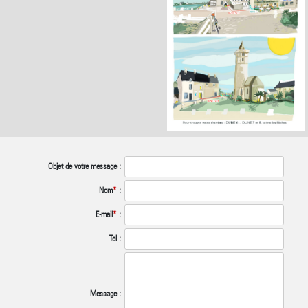
Objet de votre message :
Nom
*
:
E-mail
*
:
Tel :
Message :