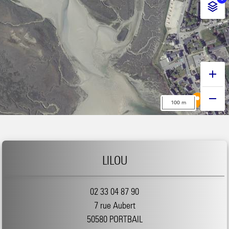
LILOU
02 33 04 87 90
7 rue Aubert
50580 PORTBAIL